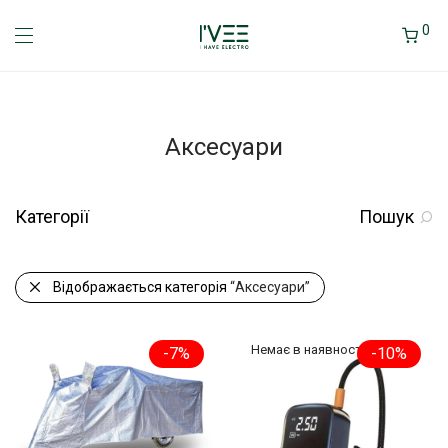
0
Аксесуари
Категорії
Пошук
Відображається категорія
“Аксесуари”
-
7
%
-
10
%