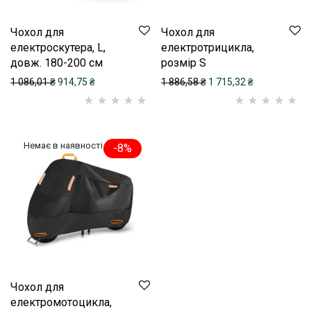
Чохол для
Чохол для
електроскутера, L,
електротрицикла,
довж. 180-200 см
розмір S
Оригінальна ціна: 1 086,01 ₴.
Поточна ціна: 914,75 ₴.
Оригінальна ціна: 1 88
Поточна ціна:
1 086,01
₴
914,75
₴
1 886,58
₴
1 715,32
₴
Рейтинг
1
5.00
з
Рейтинг
1
5.00
з
5 на основі
5 на основі
-
8
%
опитування
опитування
покупця
покупця
Чохол для
електромотоцикла,