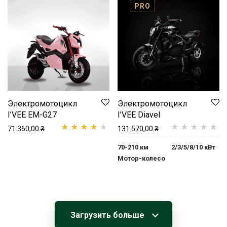
опроса
опитування
пользователя
покупця
Электромотоцикл
Электромотоцикл
I’VEE EM-G27
I’VEE Diavel
71 360,00
₴
131 570,00
₴
Рейтинг
1
Рейтинг
1
5.00
з
70-210 км
2/3/5/8/10 кВт
4.00
из 5 на
5 на основі
Мотор-колесо
основе
опитування
опроса
покупця
пользователя
Загрузить больше