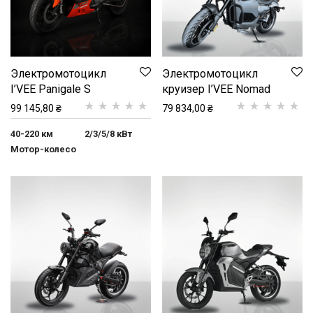
Электромотоцикл
Электромотоцикл
I’VEE Panigale S
круизер I’VEE Nomad
99 145,80
₴
79 834,00
₴
Рейтинг
1
5.00
з
Рейтинг
1
5.00
з
40-220 км
2/3/5/8 кВт
5 на основі
5 на основі
Мотор-колесо
опитування
опитування
покупця
покупця