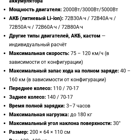
аккумулятора
Мощность двигателя:
2000Вт/3000Вт/5000Вт
АКБ (литиевый Li-ion):
72В30А·ч / 72В40А·ч /
72В50А·ч / 72В60А·ч / 72В80А·ч
Другие типы двигателей, АКБ, кастом
—
индивидуальный расчёт
Максимальная скорость:
75 – 120 км/ч (в
зависимости от конфигурации)
Максимальный запас хода на полном заряде:
40 –
160 км (в зависимости от конфигурации)
Переднее колесо:
110 / 70-17
Заднее колесо:
140 / 70-17
Время полной зарядки:
3–7 часов
Максимальная нагрузка:
до 180 кг
Максимальный угол наклона поверхности:
30°
Размер:
200 × 64 × 110 см