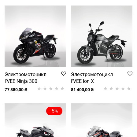
Электромотоцикл
Электромотоцикл
I’VEE Ninja 300
I’VEE Ion X
77 880,00
₴
81 400,00
₴
Рейтинг
1
5.00
з
Рейтинг
1
5.00
з
5 на основі
5 на основі
-
5
%
опитування
опитування
покупця
покупця