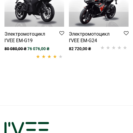
Электромотоцикл
Электромотоцикл
I’VEE EM-G19
I’VEE EM-G24
80 080,00
₴
76 076,00
₴
82 720,00
₴
Рейтинг
1
5.00
з
5 на основі
Рейтинг
2
опитування
4.00
из 5 на
покупця
основе
опроса
пользователей