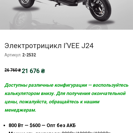
Электротрицикл I’VEE J24
Артикул:
2-2532
Первоначальная
21 676
₴
Текущая
26 760
₴
цена
цена:
составляла
21
26
675,60 ₴.
Доступны различные конфигурации — воспользуйтесь
760,00 ₴.
калькулятором внизу. Для получения окончательной
цены, пожалуйста, обращайтесь к нашим
менеджерам.
800 Вт — $600 — Опт без АКБ