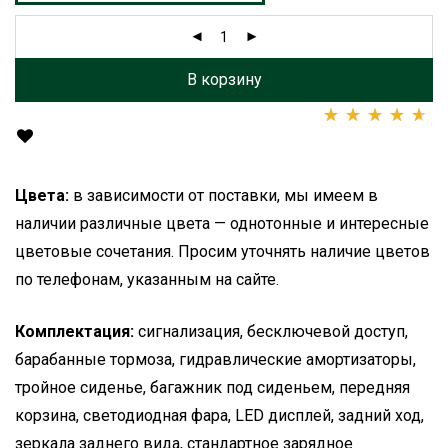
В корзину
Рейтинг
2
4.50
из
5 на основе
опроса
Цвета:
в зависимости от поставки, мы имеем в
пользователей
наличии различные цвета — однотонные и интересные
цветовые сочетания. Просим уточнять наличие цветов
по телефонам, указанным на сайте.
Комплектация:
сигнализация, бесключевой доступ,
барабанные тормоза, гидравлические амортизаторы,
тройное сиденье, багажник под сиденьем, передняя
корзина, светодиодная фара, LED дисплей, задний ход,
зеркала заднего вида, стандартное зарядное