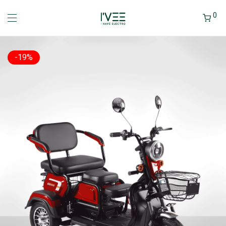
0
-
19
%