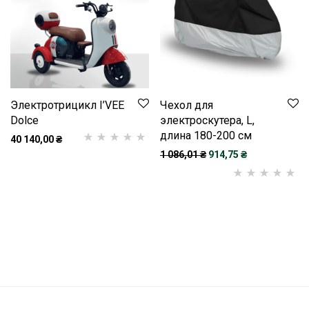
Электротрицикл I’VEE
Чехол для
Dolce
электроскутера, L,
длина 180-200 см
40 140,00
₴
Первоначальная цена 
Текущая цена:
1 086,01
₴
914,75
₴
Рейтинг
1
5.00
з
5 на основі
опитування
Рейтинг
1
5.00
з
покупця
5 на основі
опитування
покупця