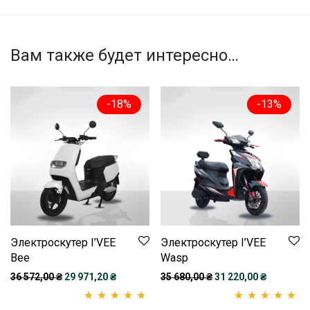
Вам также будет интересно…
-
18
%
-
13
%
Электроскутер I’VEE
Электроскутер I’VEE
Bee
Wasp
Первоначальная цена составляла 36 572,00 ₴.
Текущая цена: 29 971,20 ₴.
Первоначальная цена
Текущая ц
36 572,00
₴
29 971,20
₴
35 680,00
₴
31 220,00
₴