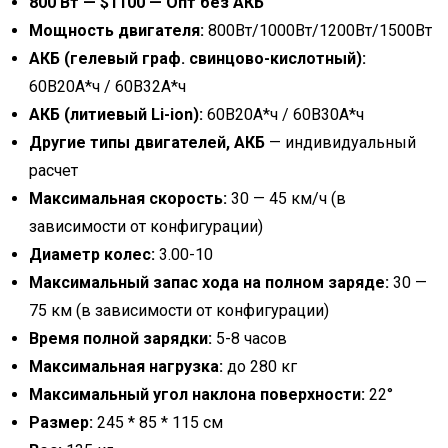
800 Вт — $1100 — Опт без АКБ
Мощность двигателя:
800Вт/1000Вт/1200Вт/1500Вт
АКБ (гелевый граф. свинцово-кислотный):
60В20А*ч / 60В32А*ч
АКБ (литиевый Li-ion):
60В20А*ч / 60В30А*ч
Другие типы двигателей, АКБ
— индивидуальный
расчет
Максимальная скорость:
30 — 45 км/ч (в
зависимости от конфигурации)
Диаметр колес:
3.00-10
Максимальный запас хода на полном заряде:
30 —
75 км (в зависимости от конфигурации)
Время полной зарядки:
5-8 часов
Максимальная нагрузка:
до 280 кг
Максимальный угол наклона поверхности:
22°
Размер:
245 * 85 * 115 см