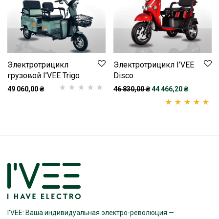
Электротрицикл
Электротрицикл I’VEE
грузовой I’VEE Trigo
Disco
Первоначальная цена
Текущая ц
49 060,00
₴
46 830,00
₴
44 466,20
₴
Рейтинг
1
5.00
з
5 на основі
Рейтинг
2
5.00
опитування
из 5 на основе
покупця
опроса
пользователей
I’VEE: Ваша индивидуальная электро-революция —