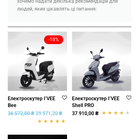
хочемо надати декілька рекомендацій для
людей, яких цікавлять ці питання:
-
18
%
Електроскутер I’VEE
Електроскутер I’VEE
Bee
Shell PRO
36 572,00
₴
29 971,20
₴
37 910,00
₴
Рейтинг
1
4.00
з 5 на
Рейтинг
2
5.00
основі
з 5 на основі