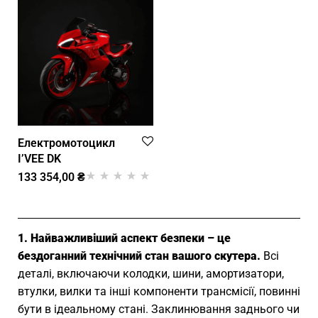
опитування
опитування
покупця
покупців
Електромотоцикл
I’VEE DK
133 354,00
₴
Рейтинг
1
5.00
з 5 на основі
опитування
1. Найважливіший аспект безпеки – це
покупця
бездоганний технічний стан вашого скутера.
Всі
деталі, включаючи колодки, шини, амортизатори,
втулки, вилки та інші компоненти трансмісії, повинні
бути в ідеальному стані. Заклинювання заднього чи