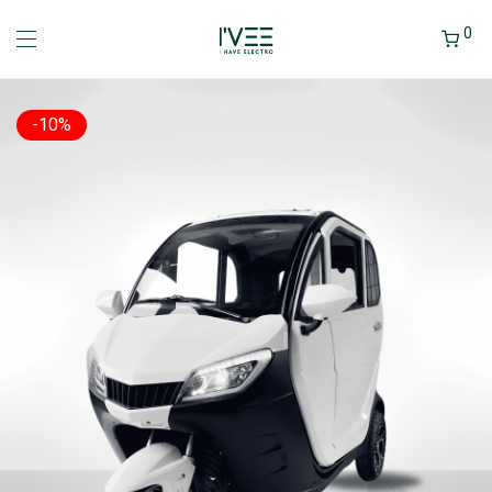
0
-
10
%