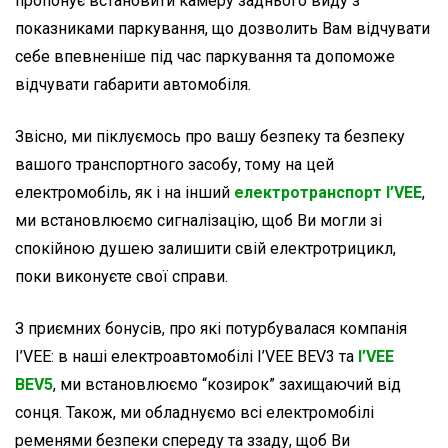
пропонує встановити камеру заднього виду з
показниками паркування, що дозволить Вам відчувати
себе впевненіше під час паркування та допоможе
відчувати габарити автомобіля.
Звісно, ми піклуємось про вашу безпеку та безпеку
вашого транспортного засобу, тому на цей
електромобіль, як і на інший
електротранспорт I’VEE
,
ми встановлюємо сигналізацію, щоб Ви могли зі
спокійною душею залишити свій електротрицикл,
поки виконуєте свої справи.
З приємних бонусів, про які потурбувалася компанія
I’VEE: в наші електроавтомобілі I’VEE BEV3 та
I’VEE
BEV5
, ми встановлюємо “козирок” захищаючий від
сонця. Також, ми обладнуємо всі електромобілі
ременями безпеки спереду та ззаду, щоб Ви