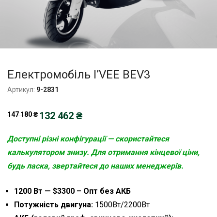
Електромобіль I’VEE BEV3
Артикул:
9-2831
Оригінальна
132 462
₴
Поточна
147 180
₴
ціна:
ціна:
147
132
180,00 ₴.
462,00 ₴.
Доступні різні конфігурації — скористайтеся
калькулятором знизу. Для отримання кінцевої ціни,
будь ласка, звертайтеся до наших менеджерів.
1200 Вт — $3300 – Опт без АКБ
Потужність двигуна:
1500Вт/2200Вт