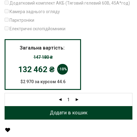
Додатковий комплект АКБ (Тяговий гелевий 60В, 45А*год)
Камера заднього огляду
Парктроніки
Електричні склопідйомники
Загальна вартість:
147 180
₴
132 462
₴
-10%
$2 970 за курсом 44.6
Додати в кошик