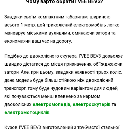
Чому варто обрати
I’VEE
BEV3
?
Завдяки своїм компактним габаритам, шириною
всього 1 метр, цей триколісний електромобіль легко
маневрує міськими вулицями, оминаючи затори та
економлячи ваш час на дорогу.
Подібно до двоколісного скутера, I’VEE BEV3 дозволяє
швидко дістатися до місця призначення, об’їжджаючи
затори. Але, при цьому, завдяки наявності трьох коліс,
дана модель буде більш стійкою ніж двоколісний
транспорт, тому буде чудовим варіантом для людей,
які почуваються менш впевнено за кермом
двоколісних
електромопедів, електроскутерів
та
електромотоциклів
.
Кузов I’VEE BEV3 виготовлений з трубчастої стальної