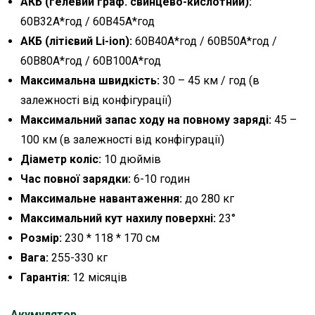
АКБ (гелевий граф. свинцево-кислотний):
60В32А*год / 60В45А*год
АКБ (літієвий Li-ion):
60В40А*год / 60В50А*год /
60В80А*год / 60В100А*год
Максимальна швидкість:
30 – 45 км / год (в
залежності від конфігурації)
Максимальний запас ходу на повному заряді
:
45 –
100 км (в залежності від конфігурації)
Діаметр коліс:
10 дюймів
Час повної зарядки:
6-10 годин
Максимальне навантаження:
до 280 кг
Максимальний кут нахилу поверхні:
23°
Розмір:
230 * 118 * 170 см
Вага:
255-330 кг
Гарантія:
12 місяців
Акумулятор