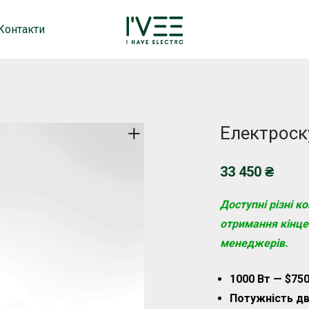
Контакти
Електроску
33 450
₴
Доступні різні к
отримання кінцев
менеджерів.
1000 Вт — $75
Потужність дв