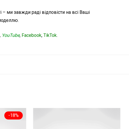
 – ми завжди раді відповісти на всі Ваші
 моделлю.
,
YouTube
,
Facebook
,
TikTok
.
-
18
%