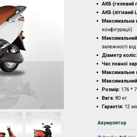
АКБ (гелевий 
АКБ (літієвий L
Максимальна 
конфігурації)
Максимальн
ий
залежності від
Діаметр коліс:
Час повної за
Максимальне 
Максимальний 
Розмір:
176 * 7
Вага:
80 кг
Гарантія:
12 мі
Акумулятор