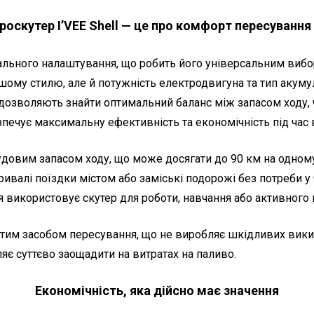
троскутер
I’VEE Shell — це про комфорт пересування 
уального налаштування, що робить його універсальним вибо
шому стилю, але й потужність електродвигуна та тип акумул
озволяють знайти оптимальний баланс між запасом ходу, 
печує максимальну ефективність та економічність під час 
чудовим запасом ходу, що може досягати до 90 км на одному
ривалі поїздки містом або заміські подорожі без потреби у
я використовує скутер для роботи, навчання або активного 
истим засобом пересування, що не виробляє шкідливих вики
є суттєво заощадити на витратах на паливо.
Економічність, яка дійсно має значення