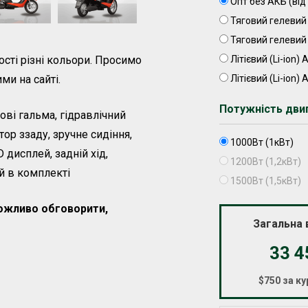
Опт без АКБ (від 
Тяговий гелевий 
Тяговий гелевий 
Літієвий (Li-ion)
ості різні кольори. Просимо
Літієвий (Li-ion)
ми на сайті.
Потужність дви
ові гальма, гідравлічний
ор ззаду, зручне сидіння,
1000Вт (1кВт)
 дисплей, задній хід,
1200Вт (1,2кВт)
й в комплекті
1500Вт (1,5кВт)
можливо обговорити,
Загальна 
33 
$750 за ку