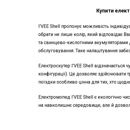
Купити елек
I’VEE Shell пропонує можливість індивід
обрати не лише колір, який відповідає Ва
та свинцево-кислотними акумуляторами д
обслуговування. Таке налаштування забез
Електроскутер I’VEE Shell відзначається 
конфігурації). Це дозволяє здійснювати т
поїздки особливо цінна для тих, хто щодн
Електромопед I’VEE Shell є екологічно ч
на навколишнє середовище, але й дозволя