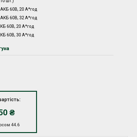
10 шт.)
АКБ 60В, 20 А*год
АКБ 60В, 32 А*год
 АКБ 60В, 20 А*год
 АКБ 60В, 30 А*год
гуна
вартість:
450
₴
рсом 44.6