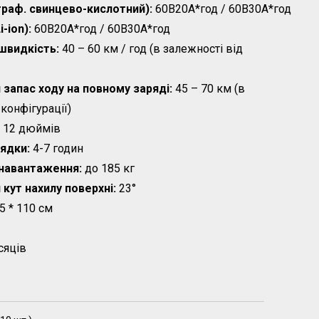
граф. свинцево-кислотний):
60В20А*год / 60В30А*год
i-ion):
60В20А*год / 60В30А*год
швидкість:
40 – 60 км / год (в залежності від
 з
апас ходу на повному заряді
:
45 – 70 км (в
 конфігурації)
12 дюймів
рядки:
4-7 годин
навантаження:
до 185 кг
кут нахилу поверхні:
23°
5 * 110 см
сяців