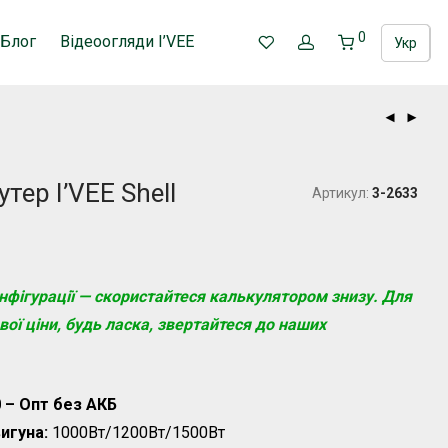
0
Блог
Відеоогляди I’VEE
Укр
Рос
тер I’VEE Shell
Артикул:
3-2633
онфігурації — скористайтеся
калькулятором
знизу. Для
ої ціни, будь ласка, звертайтеся до наших
0 – Опт без АКБ
игуна:
1000Вт
/
1200Вт/1500Вт