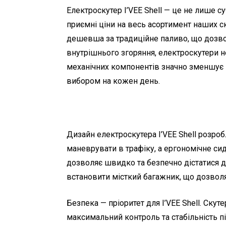
Електроскутер I’VEE Shell — це не лише с
приємні ціни на весь асортимент наших ск
дешевша за традиційне паливо, що дозволя
внутрішнього згоряння, електроскутери не
механічних компонентів значно зменшує п
вибором на кожен день.
Дизайн електроскутера I’VEE Shell розро
маневрувати в трафіку, а ергономічне си
дозволяє швидко та безпечно дістатися до
встановити місткий багажник, що дозволя
Безпека — пріоритет для I’VEE Shell. С
максимальний контроль та стабільність п