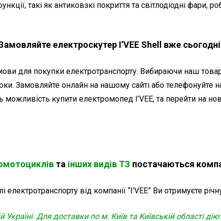
ункції, такі як антиковзкі покриття та світлодіодні фари, 
Замовляйте електроскутер I’VEE Shell вже сьогодні
мови для покупки електротранспорту. Вибираючи наш товар,
роки. Замовляйте онлайн на нашому сайті або телефонуйте 
ь можливість купити електромопед I’VEE, та перейти на нов
омотоциклів
та
інших видів ТЗ
постачаються компан
і електротранспорту від компанії “I’VEE” Ви отримуєте річн
 Україні. Для доставки по м. Київ та Київській області дію