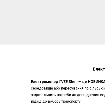
Елект
Електромопед I’VEE Shell — це НОВИНКА
середовища або пересування по сільській
задовольнить потреби як досвідчених водії
підхід до вибору транспорту.