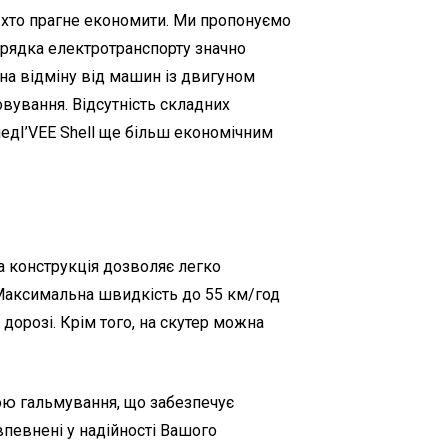
х, хто прагне економити. Ми пропонуємо
зарядка електротранспорту значно
 на відміну від машин із двигуном
овування. Відсутність складних
едI’VEE Shell ще більш економічним
а конструкція дозволяє легко
. Максимальна швидкість до 55 км/год
дорозі. Крім того, на скутер можна
ою гальмування, що забезпечує
впевнені у надійності Вашого