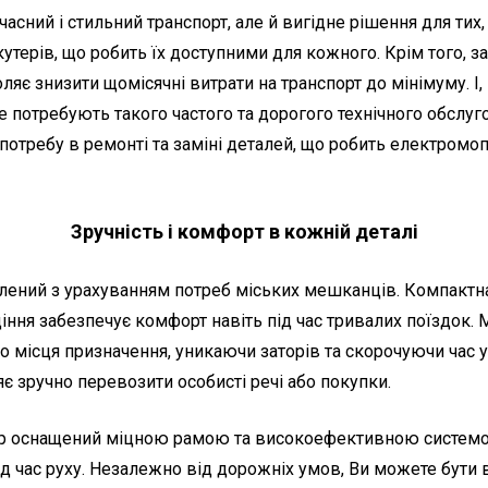
учасний і стильний транспорт, але й вигідне рішення для ти
утерів, що робить їх доступними для кожного. Крім того, 
є знизити щомісячні витрати на транспорт до мінімуму. І,
 потребують такого частого та дорогого технічного обслуг
отребу в ремонті та заміні деталей, що робить електромоп
Зручність і комфорт в кожній деталі
блений з урахуванням потреб міських мешканців. Компактн
діння забезпечує комфорт навіть під час тривалих поїздок
 місця призначення, уникаючи заторів та скорочуючи час у 
є зручно перевозити особисті речі або покупки.
кутер оснащений міцною рамою та високоефективною систем
ід час руху. Незалежно від дорожніх умов, Ви можете бути 