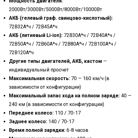
Мощность двигателя:
2000Вт/3000Вт/5000Вт/8000Вт/10000Вт
АКБ (гелевый граф. свинцово-кислотный):
72В32А*ч / 72В45А*ч
АКБ (литиевый Li-ion):
72В30А*ч / 72В40А*ч /
72В50А*ч / 72В60А*ч / 72В80А*ч / 72В100А*ч /
72В120А*ч
Другие типы двигателей, АКБ, кастом
—
индивидуальный просчет
Максимальная скорость:
70 — 160 км/ч (в
зависимости от конфигурации)
Максимальный запас хода на полном заряде
:
40 —
240 км (в зависимости от конфигурации)
Переднее колесо:
110 / 70-17
Заднее колесо:
140 / 70-17
Время полной зарядки:
6-8 часов