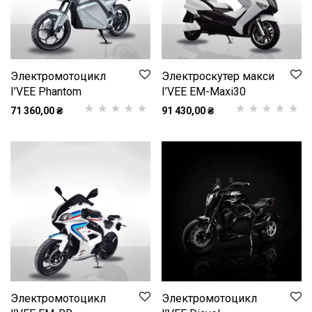
Электромотоцикл
Электроскутер макси
I’VEE Phantom
I’VEE EM-Maxi30
71 360,00
₴
91 430,00
₴
Рейтинг
1
5.00
з
Рейтинг
1
5.00
з
5 на основі
5 на основі
опитування
опитування
покупця
покупця
Электромотоцикл
Электромотоцикл