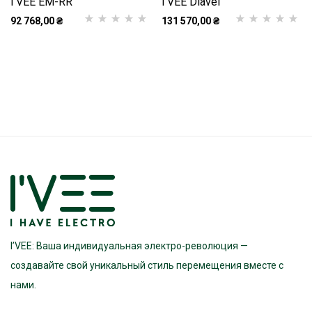
I’VEE EM-RR
I’VEE Diavel
92 768,00
₴
131 570,00
₴
Рейтинг
1
5.00
з
Рейтинг
1
5.00
з
5 на основі
5 на основі
опитування
опитування
покупця
покупця
I’VEE: Ваша индивидуальная электро-революция —
создавайте свой уникальный стиль перемещения вместе с
нами.