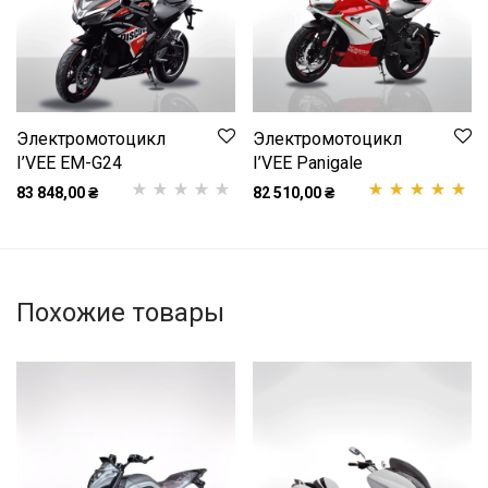
Электромотоцикл
Электромотоцикл
I’VEE EM-G24
I’VEE Panigale
83 848,00
₴
82 510,00
₴
Рейтинг
1
5.00
з
Рейтинг
1
5.00
5 на основі
из 5 на основе
опитування
опроса
покупця
пользователя
Похожие товары