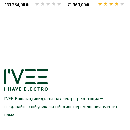
133 354,00
₴
71 360,00
₴
Рейтинг
1
5.00
з
Рейтинг
1
5 на основі
4.00
из 5 на
опитування
основе
покупця
опроса
пользователя
I’VEE: Ваша индивидуальная электро-революция —
создавайте свой уникальный стиль перемещения вместе с
нами.