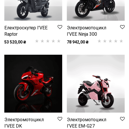
Електроскутер I’VEE
Электромотоцикл
Raptor
I’VEE Ninja 300
53 520,00
₴
78 942,00
₴
Рейтинг
1
5.00
з
Рейтинг
1
5.00
з
5 на основі
5 на основі
опитування
опитування
покупця
покупця
Электромотоцикл
Электромотоцикл
I’VEE DK
I’VEE EM-G27