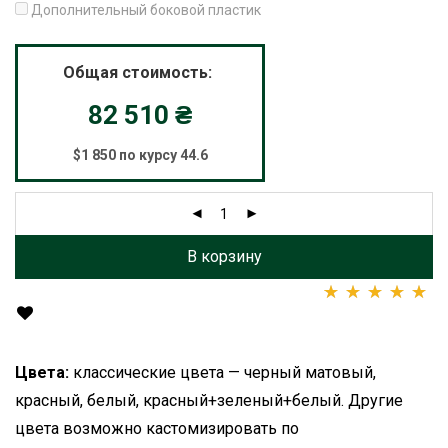
Дополнительный боковой пластик
Общая стоимость:
82 510
₴
$1 850 по курсу 44.6
В корзину
Рейтинг
1
5.00
из 5
на основе опроса
пользователя
Цвета:
классические цвета — черный матовый,
красный, белый, красный+зеленый+белый. Другие
цвета возможно кастомизировать по