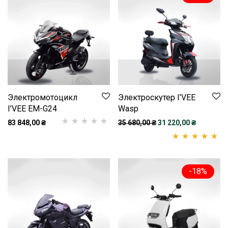
Электромотоцикл
Электроскутер I’VEE
I’VEE EM-G24
Wasp
Первоначальная цена
Текущая ц
83 848,00
₴
35 680,00
₴
31 220,00
₴
Рейтинг
1
5.00
з
5 на основі
Рейтинг
2
5.00
опитування
из 5 на основе
-
18
%
покупця
опроса
пользователей