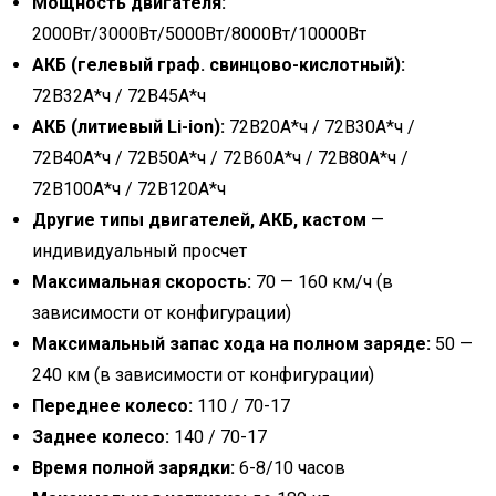
Мощность двигателя:
2000Вт/3000Вт/5000Вт/8000Вт/10000Вт
АКБ (гелевый граф. свинцово-кислотный):
72В32А*ч / 72В45А*ч
АКБ (литиевый Li-ion):
72В20А*ч / 72В30А*ч /
72В40А*ч / 72В50А*ч / 72В60А*ч / 72В80А*ч /
72В100А*ч / 72В120А*ч
Другие типы двигателей, АКБ, кастом
—
индивидуальный просчет
Максимальная скорость:
70 — 160 км/ч (в
зависимости от конфигурации)
Максимальный запас хода на полном заряде
:
50 —
240 км (в зависимости от конфигурации)
Переднее колесо:
110 / 70-17
Заднее колесо:
140 / 70-17
Время полной зарядки:
6-8/10 часов