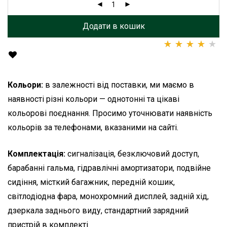
Додати в кошик
Рейтинг
1
4.00
з 5 на основі
опитування
Кольори:
в залежності від поставки, ми маємо в
покупця
наявності різні кольори — однотонні та цікаві
кольорові поєднання. Просимо уточнювати наявність
кольорів за телефонами, вказаними на сайті.
Комплектація:
сигналізація, безключовий доступ,
барабанні гальма, гідравлічні амортизатори, подвійне
сидіння, місткий багажник, передній кошик,
світлодіодна фара, монохромний дисплей, задній хід,
дзеркала заднього виду, стандартний зарядний
пристрій в комплекті