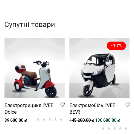
Супутні товари
-
10
%
Електротрицикл I’VEE
Електромобіль I’VEE
Dolce
BEV3
Оригінальна ціна: 1
Поточна
39 600,00
₴
145 200,00
₴
130 680,00
₴
Рейтинг
1
5.00
з