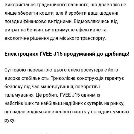
використання традиційного пального, що дозволяє не
лише зберегти кошти, але й зробити ваші щоденні
поїздки фінансово вигідними. Відмовляючись від
витрат на бензин, ви отримуєте ефективне та
екологічне рішення для міського транспорту.
Електроцикл I’VEE J15 продуманий до дрібниць!
Суттєвою перевагою цього електроскутера є його
висока стабільність. Триколісна конструкція гарантує
безпеку під час маневрування, поворотів і
гальмування. Це робить I’VEE J15 одним із
найстійкіших та найбільш надійних скутерів на ринку,
що надає водіям впевненості навіть у складних умовах
руху.